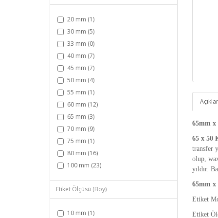
20 mm (1)
30 mm (5)
33 mm (0)
40 mm (7)
45 mm (7)
50 mm (4)
55 mm (1)
Açıkl
60 mm (12)
65 mm (3)
65mm x 5
70 mm (9)
65 x 50 
75 mm (1)
transfer 
80 mm (16)
olup, wax
100 mm (23)
yıldır. B
65mm x 5
Etiket Ölçüsü (Boy)
Etiket M
10 mm (1)
Etiket Ö