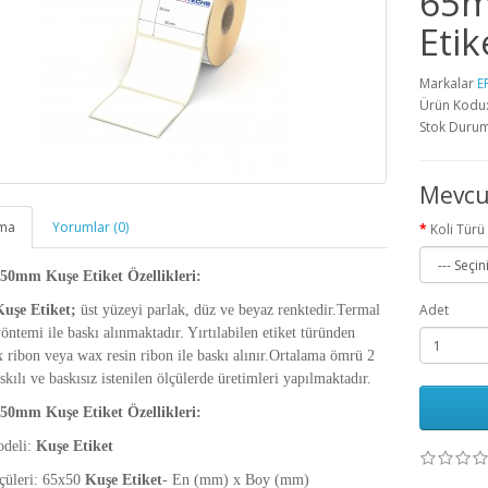
65m
Etik
Markalar
E
Ürün Kodu
Stok Durum
Mevcu
ama
Yorumlar (0)
Koli Türü
0mm Kuşe Etiket Özellikleri:
Adet
Kuşe Etiket
;
üst yüzeyi parlak, düz ve beyaz renktedir.Termal
yöntemi ile baskı alınmaktadır. Yırtılabilen etiket türünden
 ribon veya wax resin ribon ile baskı alınır.Ortalama ömrü 2
askılı ve baskısız istenilen ölçülerde üretimleri yapılmaktadır.
0mm Kuşe Etiket Özellikleri:
odeli:
Kuşe Etiket
lçüleri: 65x50
Kuşe Etiket
- En (mm) x Boy (mm)