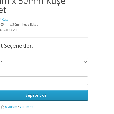
m x 50mm Kuşe
et
P-Kuşe
:65mm x 50mm Kuşe Etiket
u:Stokta var
t Seçenekler:
Sepete Ekle
0 yorum
/
Yorum Yap