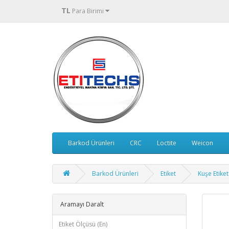
TL
Para Birimi
Barkod Ürünleri
CRC
Loctite
Weicon
Barkod Ürünleri
Etiket
Kuşe Etiket
Aramayı Daralt
Etiket Ölçüsü (En)