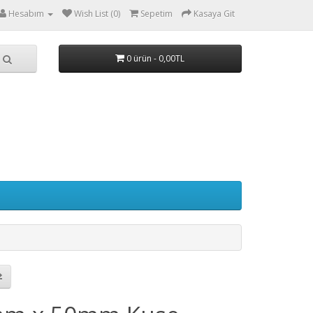
Hesabım
Wish List (0)
Sepetim
Kasaya Git
0 ürün - 0,00TL