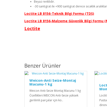
Beyaz renklidir.
-30 santigrat ile +900 santigrat derece sıcaklık aralıkla
Loctite LB 8156-Teknik Bilgi Formu (TDS)
Loctite LB 8156-Malzeme Güvenlik Bilgi Formu 
Loctite
Benzer Ürünler
Weicon-Anti Seize-Montaj
Macunu-1 kg
Loct
Mon
Weicon Anti-Seize Montaj Macunu 1 kg
Özellikleri:WEICON Anti-Seize yüksek
Locti
gerilimli parçalar için ko..
Pasta
diren