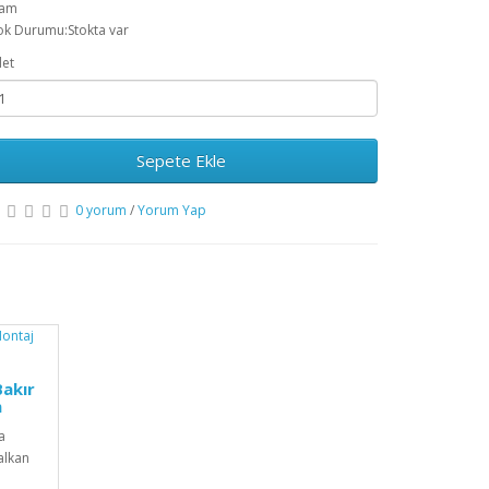
ram
ok Durumu:Stokta var
et
Sepete Ekle
0 yorum
/
Yorum Yap
Bakır
m
a
alkan