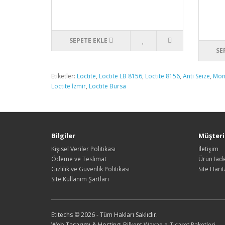
SEPETE EKLE
SE
Etiketler:
Loctite
,
Loctite LB 8156
,
Loctite 8156
,
Anti Seize
,
Mont
Loctite İzmir
,
Loctite Bursa
Bilgiler
Müşteri 
Kişisel Veriler Politikası
İletişim
Ödeme ve Teslimat
Ürün İade
Gizlilik ve Güvenlik Politikası
Site Harit
Site Kullanım Şartları
Etitechs © 2026 - Tüm Hakları Saklıdır.
Web Tasarımı & Hosting:
Bilkent Waxae e-Ticaret Paketleri