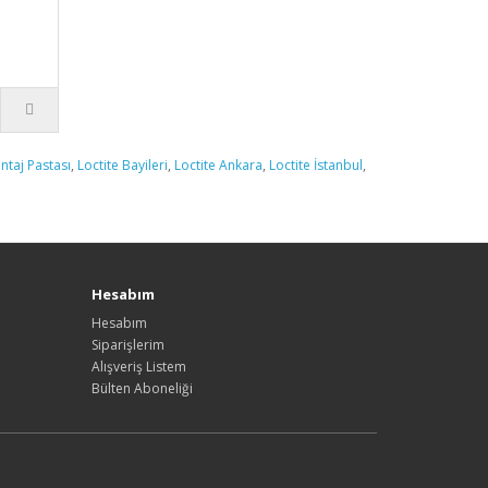
ntaj Pastası
,
Loctite Bayileri
,
Loctite Ankara
,
Loctite İstanbul
,
Hesabım
Hesabım
Siparişlerim
Alışveriş Listem
Bülten Aboneliği