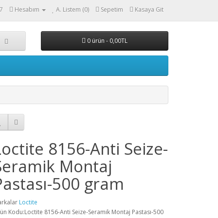
17
Hesabım
A. Listem (0)
Sepetim
Kasaya Git
0 ürün - 0,00TL
Loctite 8156-Anti Seize-
Seramik Montaj
Pastası-500 gram
rkalar
Loctite
ün Kodu:Loctite 8156-Anti Seize-Seramik Montaj Pastası-500