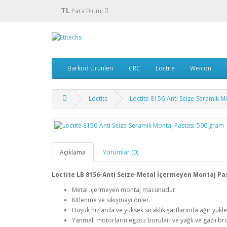
TL
Para Birimi
Barkod Ürünleri
CRC
Loctite
Weicon
Loctite
Loctite 8156-Anti Seize-Seramik M
Açıklama
Yorumlar (0)
Loctite LB 8156-Anti Seize-Metal İçermeyen Montaj Pa
Metal içermeyen montaj macunudur.
Kitlenme ve sıkışmayı önler.
Düşük hızlarda ve yüksek sıcaklık şartlarında ağır yükle
Yanmalı motorların egzoz boruları ve yağlı ve gazlı brül