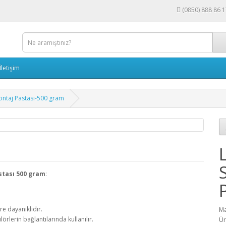
(0850) 888 86 
İletişim
ontaj Pastası-500 gram
stası 500 gram
:
re dayanıklıdır.
Ma
örlerin bağlantılarında kullanılır.
Ür