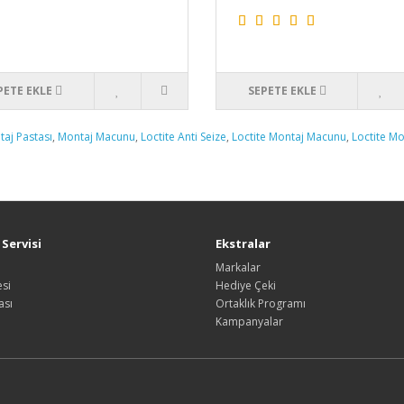
PETE EKLE
SEPETE EKLE
aj Pastası
,
Montaj Macunu
,
Loctite Anti Seize
,
Loctite Montaj Macunu
,
Loctite Mo
Servisi
Ekstralar
Markalar
si
Hediye Çeki
ası
Ortaklık Programı
Kampanyalar