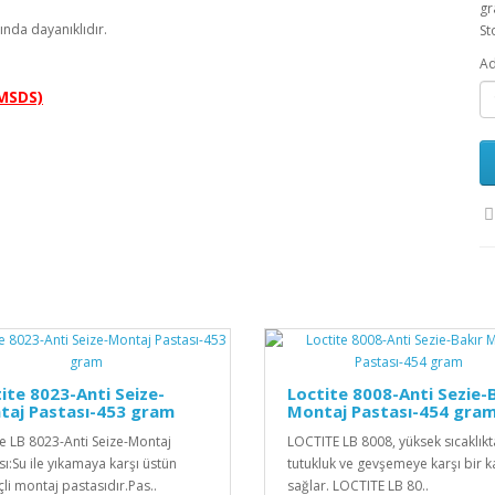
g
rında dayanıklıdır.
St
Ad
(MSDS)
ite 8023-Anti Seize-
Loctite 8008-Anti Sezie-
taj Pastası-453 gram
Montaj Pastası-454 gra
te LB 8023-Anti Seize-Montaj
LOCTITE LB 8008, yüksek sıcaklıkt
sı:Su ile yıkamaya karşı üstün
tutukluk ve gevşemeye karşı bir k
çli montaj pastasıdır.Pas..
sağlar. LOCTITE LB 80..