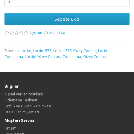
Sepete Ekle
0 yorum
/
Yorum Yap
Etiketler:
Loctite
,
Loctite 573
,
Loctite 573 Yüzey Contası
,
Loctite
Contalama
,
Loctite Yüzey Contası
,
Contalama
,
Yüzey Contası
Bilgiler
Kişisel Veriler Politikası
Ödeme ve Teslimat
Gizlilik ve Güvenlik Politikası
Site Kullanım Şartları
Müşteri Servisi
İletişim